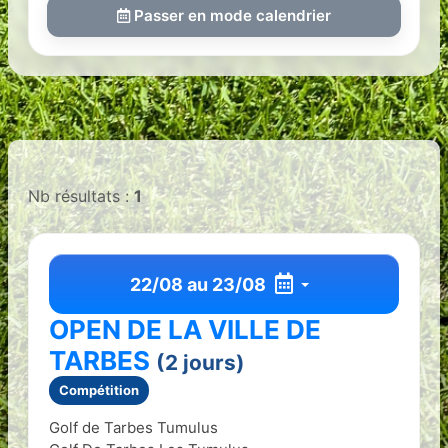
Passer en mode calendrier
Nb résultats :
1
22/08 au 23/08
OPEN DE LA VILLE DE
TARBES
(2 jours)
Compétition
Golf de Tarbes Tumulus