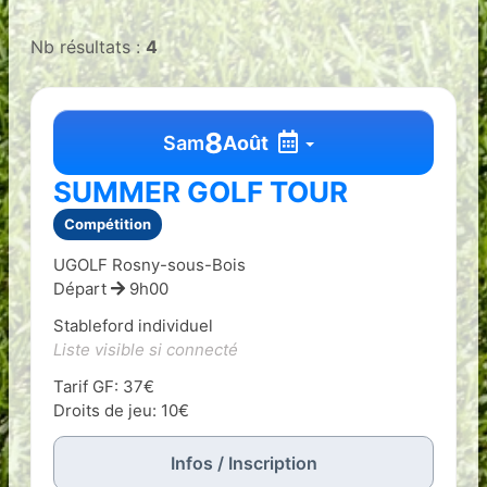
Nb résultats :
4
8
Sam
Août
SUMMER GOLF TOUR
Compétition
UGOLF Rosny-sous-Bois
Départ
9h00
Stableford individuel
Liste visible si connecté
Tarif GF: 37€
Droits de jeu: 10€
Infos / Inscription