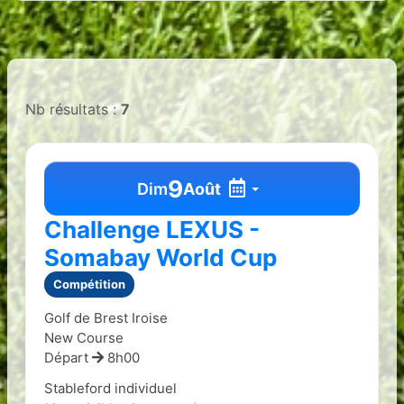
Nb résultats :
7
9
Dim
Août
Challenge LEXUS -
Somabay World Cup
Compétition
Golf de Brest Iroise
New Course
Départ
8h00
Stableford individuel