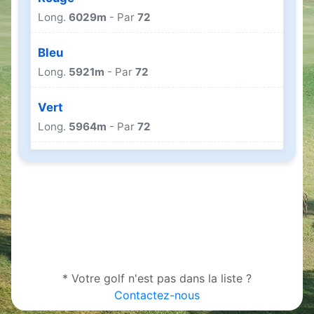
Long.
6029m
- Par
72
Bleu
Long.
5921m
- Par
72
Vert
Long.
5964m
- Par
72
Old Course
Long.
5948m
- Par
71
* Votre golf n'est pas dans la liste ?
Contactez-nous