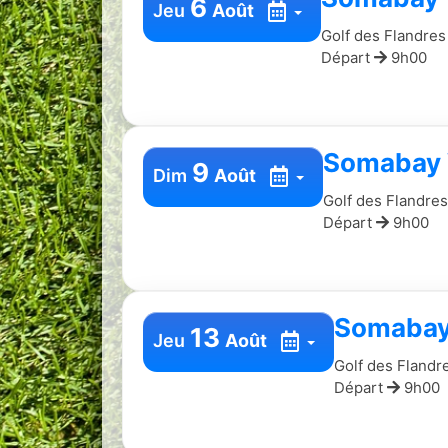
6
Jeu
Août
Golf des Flandres
Départ
9h00
Somabay 
9
Dim
Août
Golf des Flandres
Départ
9h00
Somabay
13
Jeu
Août
Golf des Flandr
Départ
9h00