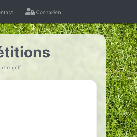
ntact
Connexion
titions
otre golf