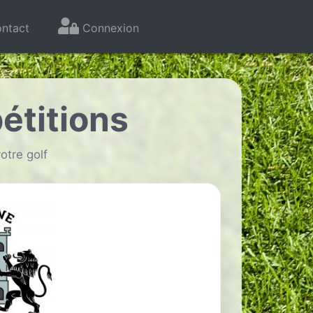
ntact
Connexion
étitions
otre golf