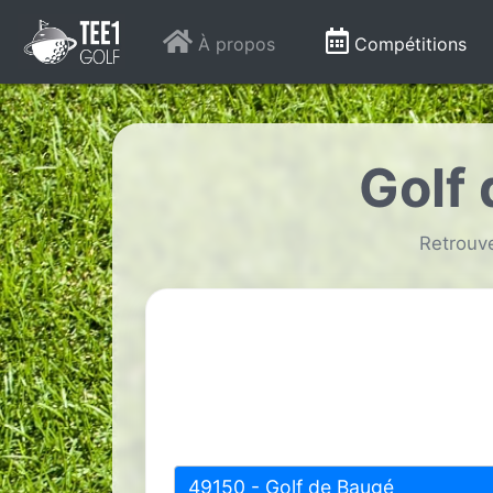
À propos
Compétitions
Golf
Retrouve
49150 - Golf de Baugé