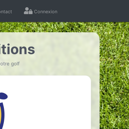
ntact
Connexion
tions
otre golf