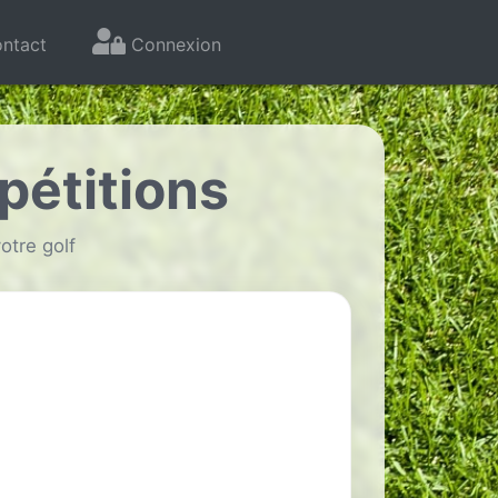
ntact
Connexion
étitions
otre golf