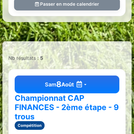
Passer en mode calendrier
Nb résultats :
5
8
Sam
Août
Championnat CAP
FINANCES - 2ème étape - 9
trous
Compétition