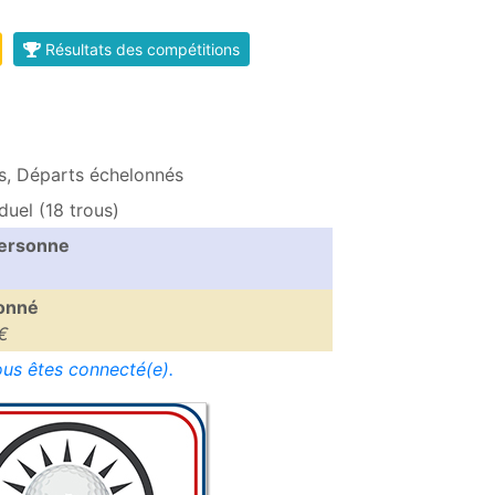
Résultats des compétitions
, Départs échelonnés
duel (18 trous)
personne
bonné
0€
vous êtes connecté(e).