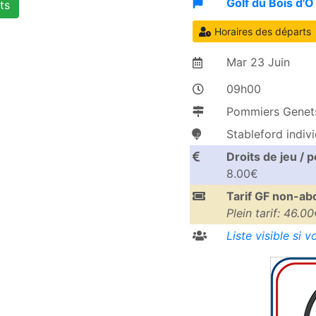
Golf du Bois d'O
ts
Horaires des départs
Mar
23
Juin
09h00
Pommiers Genets
Stableford indivi
Droits de jeu / 
8.00€
Tarif GF non-a
Plein tarif: 46.0
Liste visible si 