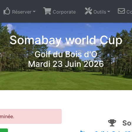
Réserver
Corporate
Outils
Co
Somabay world Cup
Golf du Bois d'O
Mardi 23 Juin 2026
rminée.
So