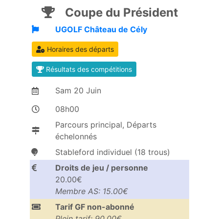
Coupe du Président
UGOLF Château de Cély
Horaires des départs
Résultats des compétitions
Sam
20
Juin
08h00
Parcours principal, Départs
échelonnés
Stableford individuel (18 trous)
Droits de jeu / personne
20.00€
Membre AS: 15.00€
Tarif GF non-abonné
Plein tarif: 90.00€