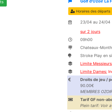
Golf d'Ozoir La 
ts
Horaires des départs
23/04 au 24/04
sur 2 jours
09h00
Chateaux-Monthe
Stroke Play en s
Limite Messieurs
Limite Dames:
In
Droits de jeu / 
90.00€
MEMBRES OZOIR 
Tarif GF non-a
Plein tarif: Voir 