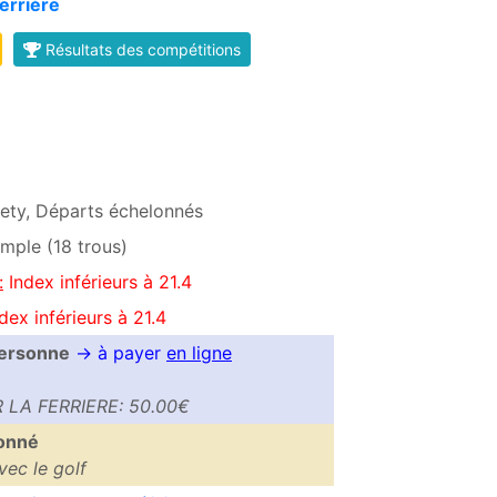
Ferrière
Résultats des compétitions
ty, Départs échelonnés
imple (18 trous)
:
Index inférieurs à 21.4
dex inférieurs à 21.4
personne
→ à payer
en ligne
LA FERRIERE: 50.00€
bonné
avec le golf