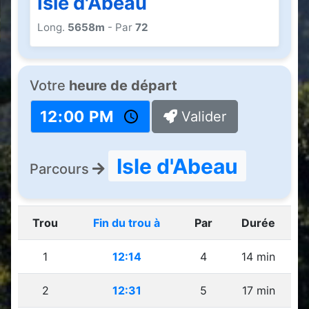
Isle d'Abeau
Long.
5658m
- Par
72
Votre
heure de départ
Valider
Isle d'Abeau
Parcours
Trou
Fin du trou à
Par
Durée
1
12:14
4
14 min
2
12:31
5
17 min