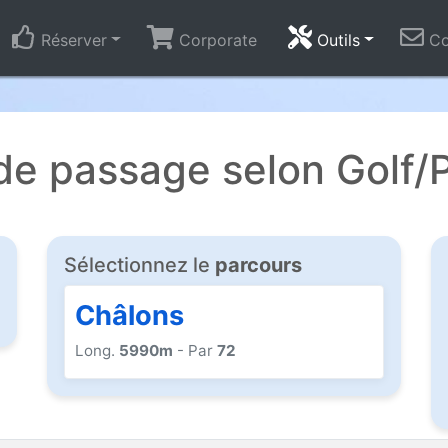
Réserver
Corporate
Outils
Co
e passage selon Golf/
Sélectionnez le
parcours
Châlons
Long.
5990m
- Par
72