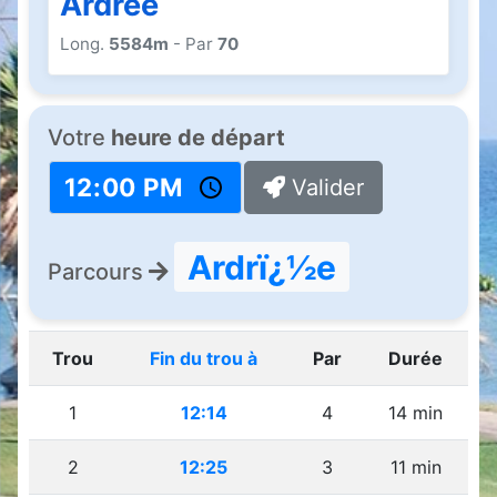
Ardrée
Long.
5584m
- Par
70
Votre
heure de départ
Valider
Ardrï¿½e
Parcours
Trou
Fin du trou à
Par
Durée
1
12:14
4
14 min
2
12:25
3
11 min