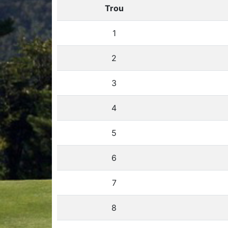
Trou
1
2
3
4
5
6
7
8