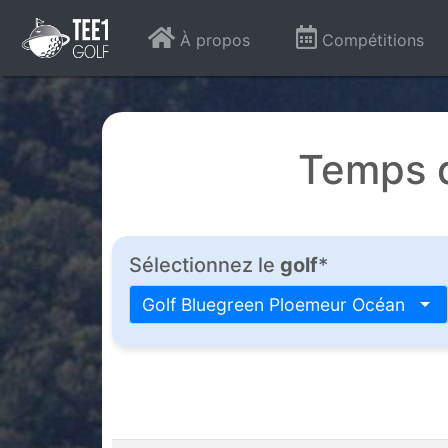
À propos
Compétitions
Temps d
Sélectionnez le
golf
*
Golf Bluegreen Ploemeur Océan