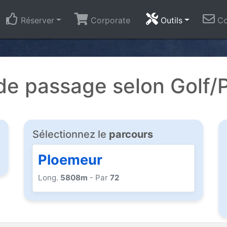
Réserver
Corporate
Outils
Co
e passage selon Golf/
Sélectionnez le
parcours
Ploemeur
Long.
5808m
- Par
72