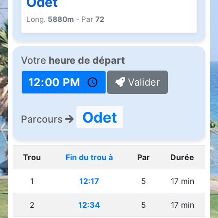
Odet
Long.
5880m
- Par
72
Votre
heure de départ
Valider
Odet
Parcours
Trou
Fin du trou à
Par
Durée
1
12:17
5
17 min
2
12:34
5
17 min