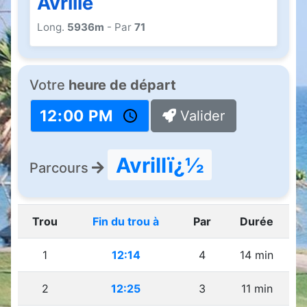
Avrillé
Long.
5936m
- Par
71
Votre
heure de départ
Valider
Avrillï¿½
Parcours
Trou
Fin du trou à
Par
Durée
1
12:14
4
14 min
2
12:25
3
11 min