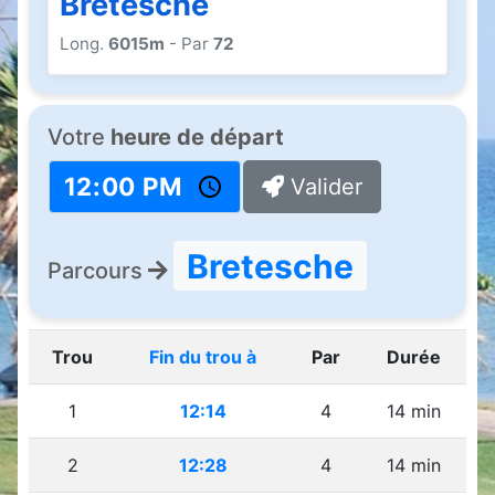
Bretesche
Long.
6015m
- Par
72
Votre
heure de départ
Valider
Bretesche
Parcours
Trou
Fin du trou à
Par
Durée
1
12:14
4
14 min
2
12:28
4
14 min