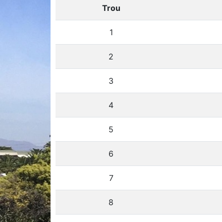
Trou
1
2
3
4
5
6
7
8