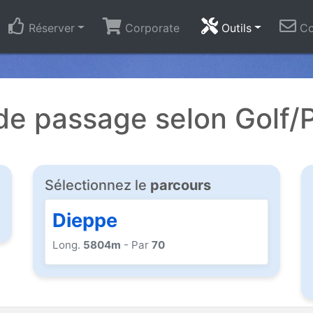
Réserver
Corporate
Outils
Co
e passage selon Golf/
Sélectionnez le
parcours
Dieppe
Long.
5804m
- Par
70