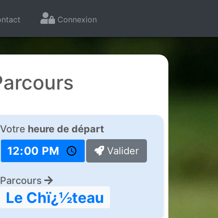
ntact
Connexion
Parcours
Votre
heure de départ
Valider
Parcours
Le Chï¿½teau