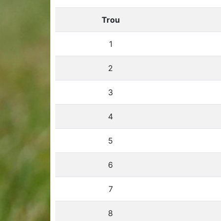
Trou
1
2
3
4
5
6
7
8