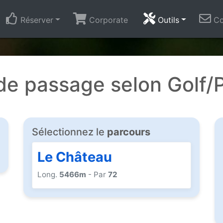
Réserver
Corporate
Outils
Co
e passage selon Golf/
Sélectionnez le
parcours
Le Château
Long.
5466m
- Par
72