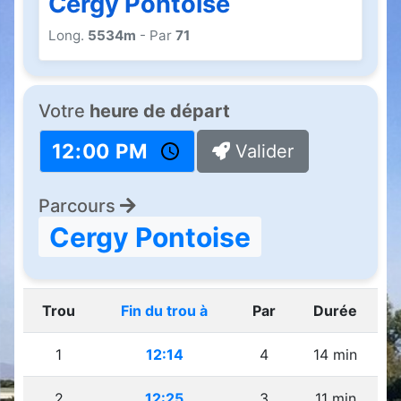
Cergy Pontoise
Long.
5534m
- Par
71
Votre
heure de départ
Valider
Parcours
Cergy Pontoise
Trou
Fin du trou à
Par
Durée
1
12:14
4
14 min
2
12:25
3
11 min