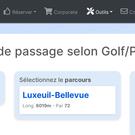
Réserver
Corporate
Outils
Co
e passage selon Golf/
Sélectionnez le
parcours
Luxeuil-Bellevue
Long.
6019m
- Par
72