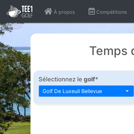
À propos
Compétitions
Temps d
Sélectionnez le
golf
*
Golf De Luxeuil Bellevue