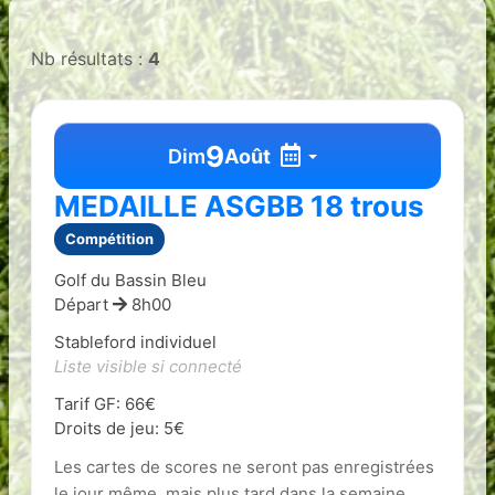
Nb résultats :
4
9
Dim
Août
MEDAILLE ASGBB 18 trous
Compétition
Golf du Bassin Bleu
Départ
8h00
Stableford individuel
Liste visible si connecté
Tarif GF: 66€
Droits de jeu: 5€
Les cartes de scores ne seront pas enregistrées
le jour même, mais plus tard dans la semaine.