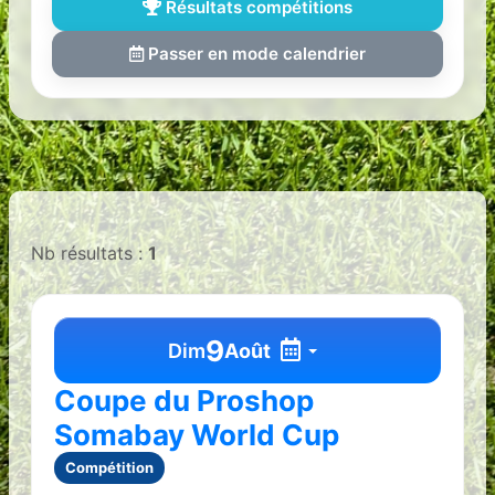
Résultats compétitions
Passer en mode calendrier
Nb résultats :
1
9
Dim
Août
Coupe du Proshop
Somabay World Cup
Compétition