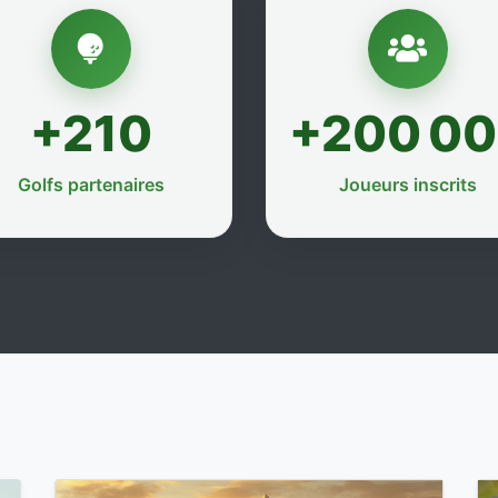
+210
+200 0
Golfs partenaires
Joueurs inscrits