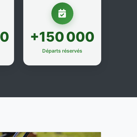
00
+150 000
Départs réservés