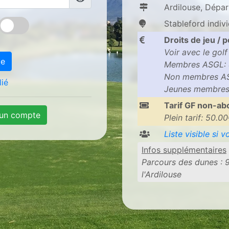
Ardilouse, Dépa
Stableford indivi
Droits de jeu / 
Voir avec le golf
te
Membres ASGL: 
Non membres AS
ié
Jeunes membres
Tarif GF non-a
un compte
Plein tarif: 50.0
Liste visible si 
Infos supplémentaires
Parcours des dunes : 9
l'Ardilouse