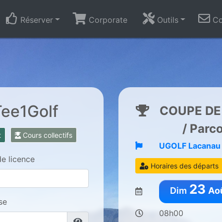
Réserver
Corporate
Outils
Co
Tee1Golf
COUPE DE
/ Parc
t
Cours collectifs
UGOLF Lacanau
de licence
Horaires des départs
23
Dim
Ao
se
08h00