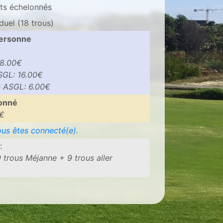
rts échelonnés
duel (18 trous)
personne
8.00€
GL: 16.00€
 ASGL: 6.00€
bonné
0€
vous êtes connecté(e).
:
 trous Méjanne + 9 trous aller