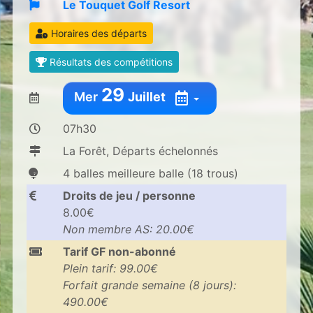
Le Touquet Golf Resort
Horaires des départs
Résultats des compétitions
29
Mer
Juillet
07h30
La Forêt, Départs échelonnés
4 balles meilleure balle (18 trous)
Droits de jeu / personne
8.00€
Non membre AS: 20.00€
Tarif GF non-abonné
Plein tarif: 99.00€
Forfait grande semaine (8 jours):
490.00€