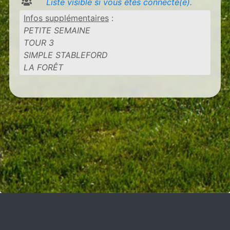
Liste visible si vous êtes connecté(e).
Infos supplémentaires
:
PETITE SEMAINE
TOUR 3
SIMPLE STABLEFORD
LA FORÊT